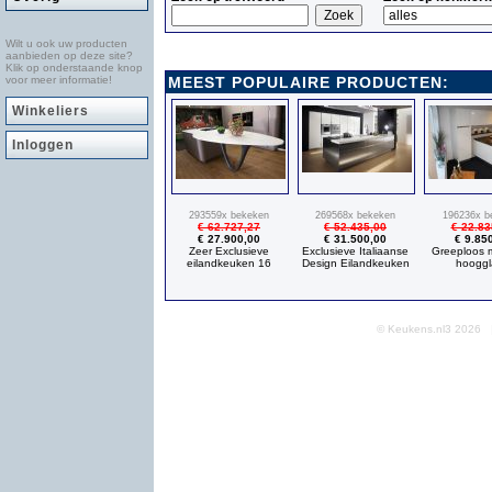
Wilt u ook uw producten
aanbieden op deze site?
Klik op onderstaande knop
MEEST POPULAIRE PRODUCTEN:
voor meer informatie!
Winkeliers
Inloggen
293559x bekeken
269568x bekeken
196236x b
€ 62.727,27
€ 52.435,00
€ 22.83
€ 27.900,00
€ 31.500,00
€ 9.85
Zeer Exclusieve
Exclusieve Italiaanse
Greeploos 
eilandkeuken 16
Design Eilandkeuken
hooggl
© Keukens.nl3 2026