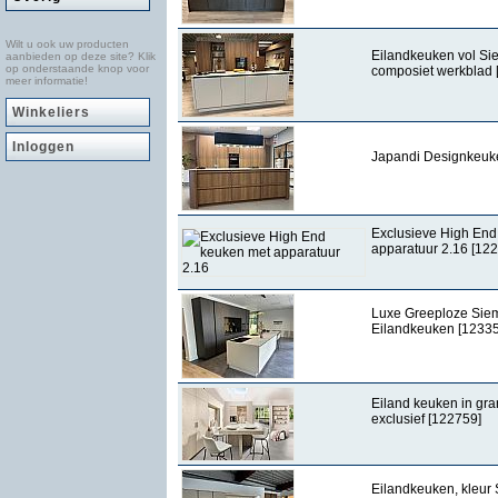
Wilt u ook uw producten
Eilandkeuken vol Si
aanbieden op deze site? Klik
op onderstaande knop voor
composiet werkblad 
meer informatie!
Winkeliers
Inloggen
Japandi Designkeuk
Exclusieve High End
apparatuur 2.16 [12
Luxe Greeploze Sie
Eilandkeuken [12335
Eiland keuken in gran
exclusief [122759]
Eilandkeuken, kleur