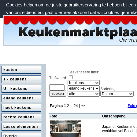
Cookies helpen om de juiste gebruikerservaring te hebben bij ee
van onze diensten, gaat u ermee akkoord dat wij cookies gebruik
maandag 10 augustus 2026, 07:59 uur
kasten
Geavanceerd filter:
Trefwoord:
T - keukens
U - keukens
Sortering:
eiland keukens
Pagina:
1
2
...
24
| >>
Foto 
hoek keukens
Foto
Omschrijving
rechte keukens
Losse elementen
Japandi Keuken met
werkblad vol Bosch 
Overig