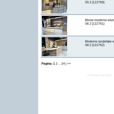
S5.2 [122760]
Mooie moderne eila
S6.2 [122761]
Moderne landelijke 
S8.2 [122762]
Pagina:
1
2
...
24
| >>
© Keukens.nl3 2026