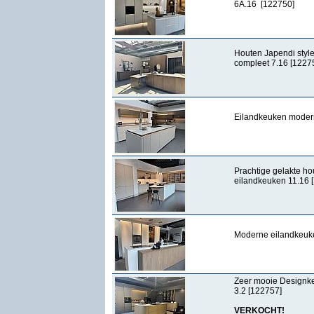
6A.16 [122750]
Houten Japendi style
compleet 7.16 [1227
Eilandkeuken modern
Prachtige gelakte ho
eilandkeuken 11.16 
Moderne eilandkeuke
Zeer mooie Designk
3.2 [122757]
VERKOCHT!