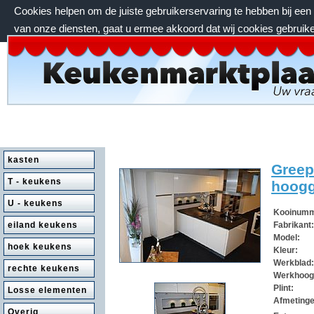
Cookies helpen om de juiste gebruikerservaring te hebben bij ee
van onze diensten, gaat u ermee akkoord dat wij cookies gebruik
donderdag 6 augustus 2026, 10:22 uur
kasten
Greep
T - keukens
hoogg
U - keukens
Kooinum
eiland keukens
Fabrikant
Model:
hoek keukens
Kleur:
Werkblad
Klik om te vergroten.
rechte keukens
Werkhoog
Plint:
Losse elementen
Afmeting
Overig