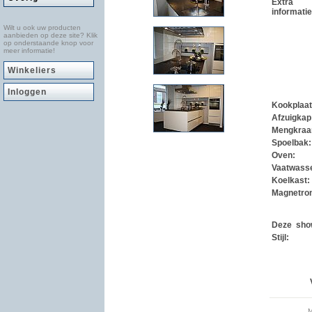
Extra
informatie
Wilt u ook uw producten
aanbieden op deze site? Klik
op onderstaande knop voor
meer informatie!
Winkeliers
Inloggen
Kookplaa
Afzuigkap
Mengkraa
Spoelbak
Oven:
Vaatwass
Koelkast:
Magnetro
Deze sho
Stijl:
M