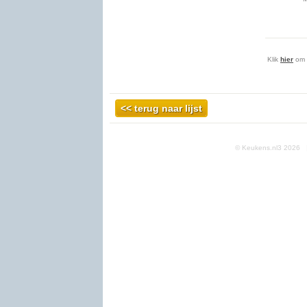
Klik
hier
om a
© Keukens.nl3 2026