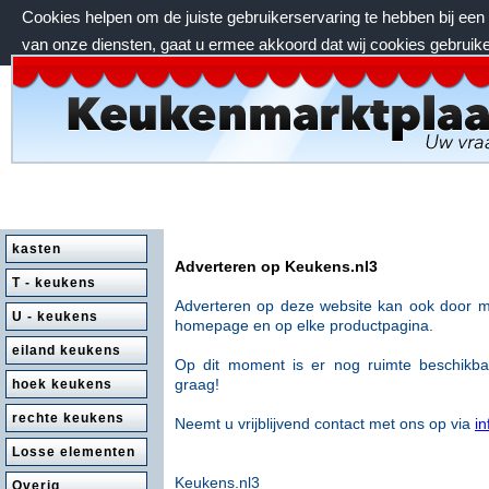
Cookies helpen om de juiste gebruikerservaring te hebben bij ee
van onze diensten, gaat u ermee akkoord dat wij cookies gebruik
zondag 9 augustus 2026, 09:03 uur
kasten
Adverteren op Keukens.nl3
T - keukens
Adverteren op deze website kan ook door m
U - keukens
homepage en op
elke productpagina.
eiland keukens
Op dit moment is er nog ruimte beschikb
graag!
hoek keukens
rechte keukens
Neemt u vrijblijvend contact met ons op via
i
Losse elementen
Keukens.nl3
Overig