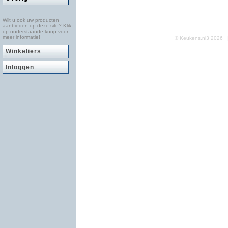
Wilt u ook uw producten
aanbieden op deze site? Klik
op onderstaande knop voor
meer informatie!
© Keukens.nl3 2026
Winkeliers
Inloggen