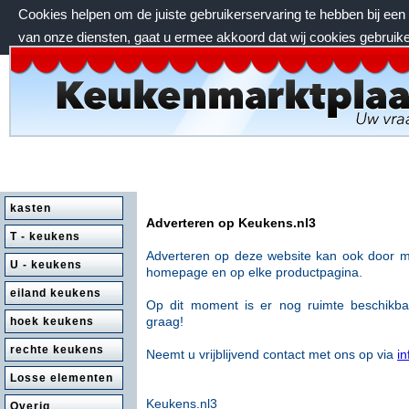
Cookies helpen om de juiste gebruikerservaring te hebben bij ee
van onze diensten, gaat u ermee akkoord dat wij cookies gebruik
zaterdag 8 augustus 2026, 13:13 uur
kasten
Adverteren op Keukens.nl3
T - keukens
Adverteren op deze website kan ook door m
U - keukens
homepage en op
elke productpagina.
eiland keukens
Op dit moment is er nog ruimte beschikb
graag!
hoek keukens
rechte keukens
Neemt u vrijblijvend contact met ons op via
i
Losse elementen
Keukens.nl3
Overig