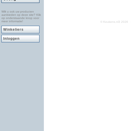
Wilt u ook uw producten
aanbieden op deze site? Klik
op onderstaande knop voor
meer informatie!
© Keukens.nl3 2026
Winkeliers
Inloggen