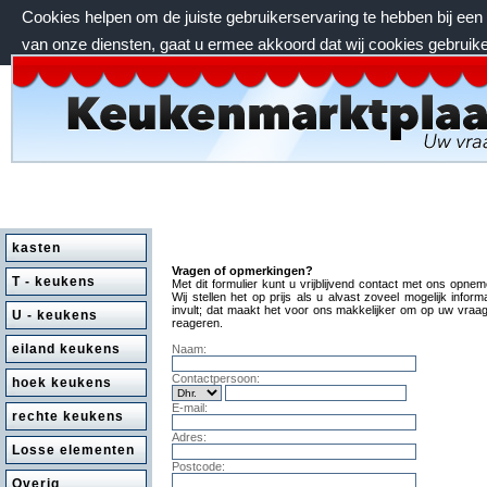
Cookies helpen om de juiste gebruikerservaring te hebben bij ee
van onze diensten, gaat u ermee akkoord dat wij cookies gebruik
vrijdag 7 augustus 2026, 07:21 uur
kasten
Vragen of opmerkingen?
T - keukens
Met dit formulier kunt u vrijblijvend contact met ons opnem
Wij stellen het op prijs als u alvast zoveel mogelijk informa
invult; dat maakt het voor ons makkelijker om op uw vraag
U - keukens
reageren.
eiland keukens
Naam:
Contactpersoon:
hoek keukens
E-mail:
rechte keukens
Adres:
Losse elementen
Postcode:
Overig