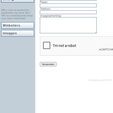
Plaats:
Telefoon:
Wilt u ook uw producten
aanbieden op deze site?
Klik op onderstaande knop
Vraag/opmerking:
voor meer informatie!
Winkeliers
Inloggen
© Keukens.nl3 202