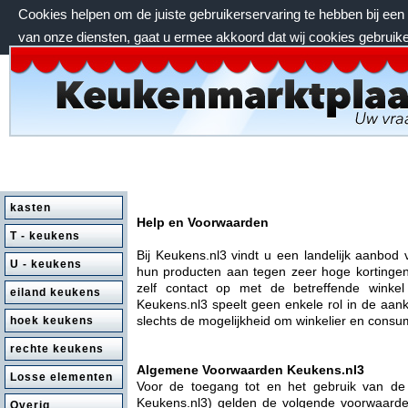
Cookies helpen om de juiste gebruikerservaring te hebben bij ee
van onze diensten, gaat u ermee akkoord dat wij cookies gebruik
donderdag 6 augustus 2026, 15:55 uur
kasten
Help en Voorwaarden
T - keukens
Bij Keukens.nl3 vindt u een landelijk aanbod
U - keukens
hun producten aan tegen zeer hoge kortingen.
zelf contact op met de betreffende winke
eiland keukens
Keukens.nl3 speelt geen enkele rol in de aank
slechts de mogelijkheid om winkelier en consum
hoek keukens
rechte keukens
Algemene Voorwaarden Keukens.nl3
Losse elementen
Voor de toegang tot en het gebruik van d
Keukens.nl3) gelden de volgende voorwaarde
Overig