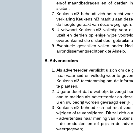
en/of maandbedragen en of derden in
sluiten.
Keukens.nl3 behoudt zich het recht voor
verklaring Keukens.nl3 raadt u aan deze
de hoogte geraakt van deze wijzigingen.
U vrijwaart Keukens.nl3 volledig voor al
uzelf en derden op enige wijze voortv
overeenkomst die u sluit door gebruikma
Eventuele geschillen vallen onder Ne
arrondissementsrechtbank te Almelo.
B. Adverteerders
Als adverteerder verplicht u zich om d
naar waarheid en volledig weer te geven
Keukens.nl3 toestemming om de informat
te plaatsen.
U garandeert dat u wettelijk bevoegd be
aan te melden als adverteerder op deze 
u en uw bedrijf worden gevraagd eerlijk, 
Keukens.nl3 behoud zich het recht voor
wijzigen of te verwijderen. Dit zal zich 
- advertenties naar mening van Keukens.
- de producten en /of prijs in de advert
weergegeven;