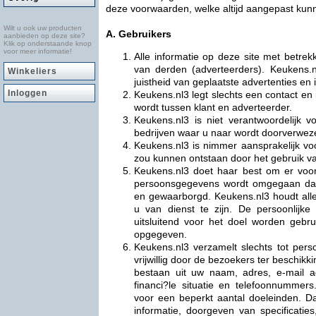
deze voorwaarden, welke altijd aangepast kunne
Wilt u ook uw producten
A. Gebruikers
aanbieden op deze site?
Klik op onderstaande knop
voor meer informatie!
Alle informatie op deze site met betre
van derden (adverteerders). Keukens.n
Winkeliers
juistheid van geplaatste advertenties en 
Inloggen
Keukens.nl3 legt slechts een contact en i
wordt tussen klant en adverteerder.
Keukens.nl3 is niet verantwoordelijk 
bedrijven waar u naar wordt doorverweze
Keukens.nl3 is nimmer aansprakelijk vo
zou kunnen ontstaan door het gebruik v
Keukens.nl3 doet haar best om er voo
persoonsgegevens wordt omgegaan dat
en gewaarborgd. Keukens.nl3 houdt alle
u van dienst te zijn. De persoonlijke
uitsluitend voor het doel worden gebr
opgegeven.
Keukens.nl3 verzamelt slechts tot perso
vrijwillig door de bezoekers ter beschikk
bestaan uit uw naam, adres, e-mail 
financi?le situatie en telefoonnummers.
voor een beperkt aantal doeleinden. Da
informatie, doorgeven van specificati