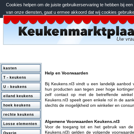
Cookies helpen om de juiste gebruikerservaring te hebben bij ee
van onze diensten, gaat u ermee akkoord dat wij cookies gebruik
zaterdag 8 augustus 2026, 08:40 uur
kasten
Help en Voorwaarden
T - keukens
Bij Keukens.nl3 vindt u een landelijk aanbod
U - keukens
hun producten aan tegen zeer hoge kortingen.
zelf contact op met de betreffende winke
eiland keukens
Keukens.nl3 speelt geen enkele rol in de aank
slechts de mogelijkheid om winkelier en consum
hoek keukens
rechte keukens
Algemene Voorwaarden Keukens.nl3
Losse elementen
Voor de toegang tot en het gebruik van d
Keukens.nl3) gelden de volgende voorwaarde
Overig