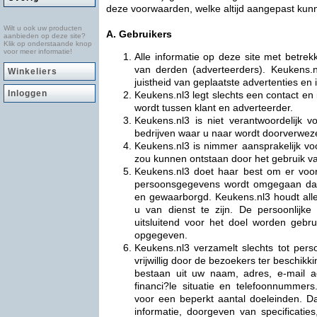
deze voorwaarden, welke altijd aangepast kunne
Wilt u ook uw producten
A. Gebruikers
aanbieden op deze site?
Klik op onderstaande knop
voor meer informatie!
Alle informatie op deze site met betre
van derden (adverteerders). Keukens.n
Winkeliers
juistheid van geplaatste advertenties en 
Inloggen
Keukens.nl3 legt slechts een contact en i
wordt tussen klant en adverteerder.
Keukens.nl3 is niet verantwoordelijk 
bedrijven waar u naar wordt doorverweze
Keukens.nl3 is nimmer aansprakelijk vo
zou kunnen ontstaan door het gebruik v
Keukens.nl3 doet haar best om er voo
persoonsgegevens wordt omgegaan dat
en gewaarborgd. Keukens.nl3 houdt alle
u van dienst te zijn. De persoonlijke
uitsluitend voor het doel worden gebr
opgegeven.
Keukens.nl3 verzamelt slechts tot perso
vrijwillig door de bezoekers ter beschikk
bestaan uit uw naam, adres, e-mail 
financi?le situatie en telefoonnummers.
voor een beperkt aantal doeleinden. Da
informatie, doorgeven van specificati