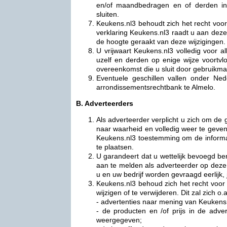
en/of maandbedragen en of derden in
sluiten.
Keukens.nl3 behoudt zich het recht voor
verklaring Keukens.nl3 raadt u aan deze
de hoogte geraakt van deze wijzigingen.
U vrijwaart Keukens.nl3 volledig voor al
uzelf en derden op enige wijze voortv
overeenkomst die u sluit door gebruikma
Eventuele geschillen vallen onder Ne
arrondissementsrechtbank te Almelo.
B. Adverteerders
Als adverteerder verplicht u zich om d
naar waarheid en volledig weer te geven
Keukens.nl3 toestemming om de informat
te plaatsen.
U garandeert dat u wettelijk bevoegd be
aan te melden als adverteerder op deze 
u en uw bedrijf worden gevraagd eerlijk, 
Keukens.nl3 behoud zich het recht voor
wijzigen of te verwijderen. Dit zal zich 
- advertenties naar mening van Keukens.
- de producten en /of prijs in de advert
weergegeven;