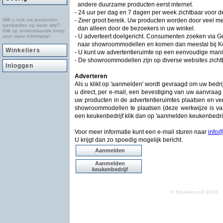
andere duurzame producten eerst internet.
- 24 uur per dag en 7 dagen per week zichtbaar voor 
Wilt u ook uw producten
- Zeer groot bereik. Uw producten worden door veel
aanbieden op deze site?
dan alleen door de bezoekers in uw winkel.
Klik op onderstaande knop
- U adverteert doelgericht. Consumenten zoeken via G
voor meer informatie!
naar showroommodellen en komen dan meestal bij Keu
Winkeliers
- U kunt uw advertentieruimte op een eenvoudige mani
- De showroommodellen zijn op diverse websites zichtb
Inloggen
Adverteren
Als u klikt op 'aanmelden' wordt gevraagd om uw bedr
u direct, per e-mail, een bevestiging van uw aanvraag 
uw producten in de advertentieruimtes plaatsen en ve
showroommodellen te plaatsen (deze werkwijze is van
een keukenbedrijf klik dan op 'aanmelden keukenbedrij
Voor meer informatie kunt een e-mail sturen naar
info
U krijgt dan zo spoedig mogelijk bericht.
Aanmelden
Aanmelden
keukenbedrijf
© Keukens.nl3 2026