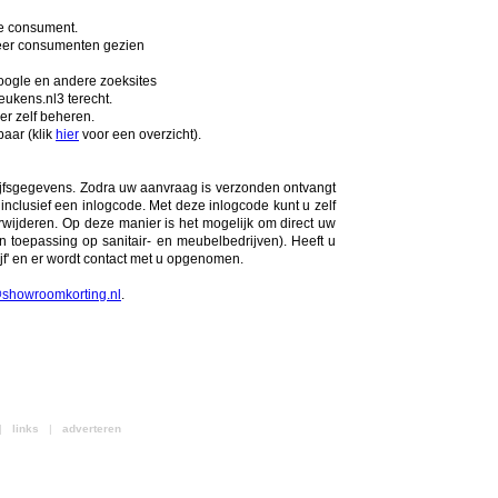
de consument.
 meer consumenten gezien
oogle en andere zoeksites
kens.nl3 terecht.
er zelf beheren.
aar (klik
hier
voor een overzicht).
ijfsgegevens. Zodra uw aanvraag is verzonden ontvangt
inclusief een inlogcode. Met deze inlogcode kunt u zelf
rwijderen. Op deze manier is het mogelijk om direct uw
 toepassing op sanitair- en meubelbedrijven). Heeft u
f' en er wordt contact met u opgenomen.
@showroomkorting.nl
.
 |
links
|
adverteren