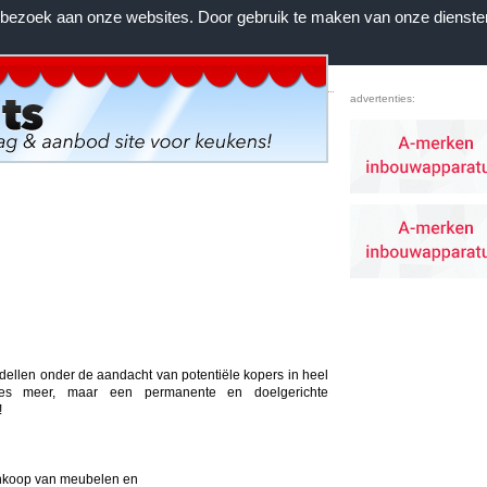
n bezoek aan onze websites. Door gebruik te maken van onze dienste
Home
|
Voorwaarden
|
Contact
|
Favorieten
advertenties:
llen onder de aandacht van potentiële kopers in heel
ies meer, maar een permanente en doelgerichte
!
ankoop van meubelen en