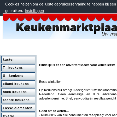
Cookies helpen om de juiste gebruikerservaring te hebben bij ee
gebruiken.
Instellingen
vrijdag 7 augustus 2026, 03:32 uur
kasten
Eindelijk is er een advertentie-site voor winkeliers!!
T - keukens
U - keukens
Beste winkelier,
eiland keukens
Op Keukens.nl3 brengt u doelgericht uw showroommode
hoek keukens
Nederland. Geen eenmalige en dure advertent
advertentieruimte. Snel, eenvoudig én resultaatgericht 
rechte keukens
Losse elementen
Goed om te weten…
- Ruim 80% van alle consumenten raadpleegt voor a
Overig