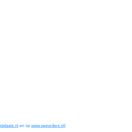
tplaats.nl
en op
www.speurders.nl
)