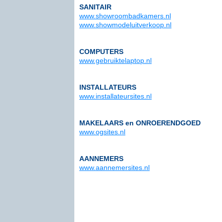
SANITAIR
www.showroombadkamers.nl
www.showmodeluitverkoop.nl
COMPUTERS
www.gebruiktelaptop.nl
INSTALLATEURS
www.installateursites.nl
MAKELAARS en ONROERENDGOED
www.ogsites.nl
AANNEMERS
www.aannemersites.nl