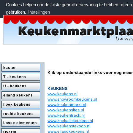
Cookies helpen om de juiste gebruikerservaring te hebben bij ee
gebruiken.
Instellingen
vrijdag 7 augustus 2026, 21:58 uur
kasten
Klik op onderstaande links voor nog meer
T - keukens
U - keukens
KEUKENS
www.keukens.nl
eiland keukens
www.showroomkeukens.nl
www.keukenmarkt.nl
hoek keukens
www.keukensites.nl
rechte keukens
www.keukentrack.nl
www.zoekallekeukens.nl
Losse elementen
www.keukenstekoop.nl
www.eilandkeukens.nl
Overig