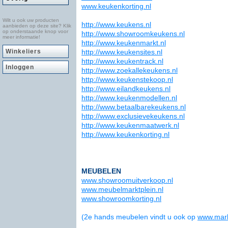
www.keukenkorting.nl
Wilt u ook uw producten
http://www.keukens.nl
aanbieden op deze site? Klik
op onderstaande knop voor
http://www.showroomkeukens.nl
meer informatie!
http://www.keukenmarkt.nl
Winkeliers
http://www.keukensites.nl
http://www.keukentrack.nl
Inloggen
http://www.zoekallekeukens.nl
http://www.keukenstekoop.nl
http://www.eilandkeukens.nl
http://www.keukenmodellen.nl
http://www.betaalbarekeukens.nl
http://www.exclusievekeukens.nl
http://www.keukenmaatwerk.nl
http://www.keukenkorting.nl
MEUBELEN
www.showroomuitverkoop.nl
www.meubelmarktplein.nl
www.showroomkorting.nl
(2e hands meubelen vindt u ook op
www.mark