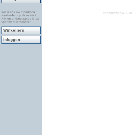
Wilt u ook uw producten
© Keukens.nl3 2026
aanbieden op deze site?
Klik op onderstaande knop
voor meer informatie!
Winkeliers
Inloggen