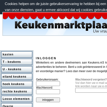
Cookies helpen om de juiste gebruikerservaring te hebben bij ee
van onze diensten, gaat u ermee akkoord dat wij cookies gebruik
maandag 10 augustus 2026, 05:02 uur
kasten
I N L O G G E N
T - keukens
Winkeliers en andere deelnemers aan Keukens.nl3 
advertenties te beheren. Bent u ook geïnteresseerd in
U - keukens
en voordelige manier? Lees dan meer over de mogeli
eiland keukens
Gebruikersnaam:
Wachtwoord vergeten?
Vul dan hier uw e-mail 
hoek keukens
link worden naar uw e-m
Wachtwoord:
rechte keukens
Losse elementen
Overig