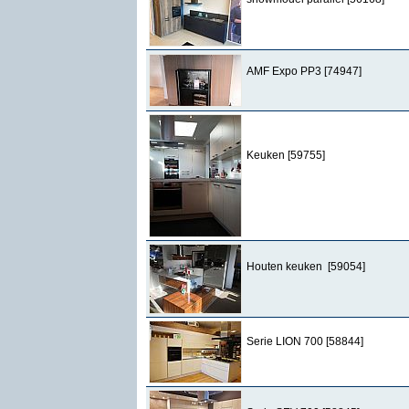
AMF Expo PP3 [74947]
Keuken [59755]
Houten keuken [59054]
Serie LION 700 [58844]