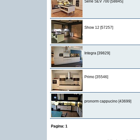
Serie SEV 700 [58845]
Show 12 [57257]
Integra [39829]
Primo [35546]
pronorm cappucino [43699]
Pagina:
1