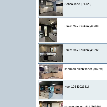
Senso Jade [74123]
Street Oak Keuken [49989]
Street Oak Keuken [49992]
sherman eiken fineer [38729]
Kooi 10B [102681]
showmodel parallel [56168]