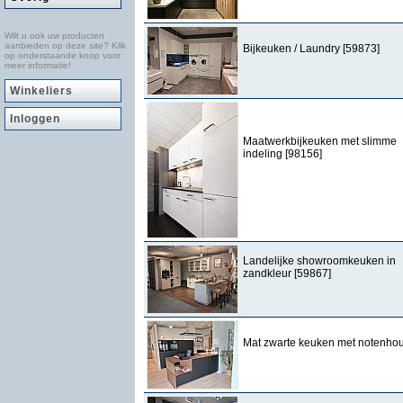
Wilt u ook uw producten
aanbieden op deze site? Klik
Bijkeuken / Laundry [59873]
op onderstaande knop voor
meer informatie!
Winkeliers
Inloggen
Maatwerkbijkeuken met slimme
indeling [98156]
Landelijke showroomkeuken in
zandkleur [59867]
Mat zwarte keuken met notenhou