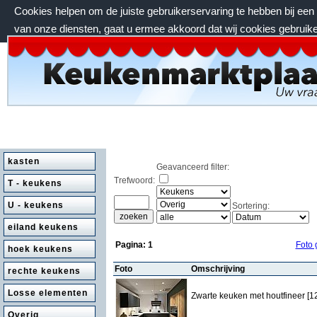
Cookies helpen om de juiste gebruikerservaring te hebben bij ee
van onze diensten, gaat u ermee akkoord dat wij cookies gebruik
zaterdag 8 augustus 2026, 06:54 uur
kasten
Geavanceerd filter:
Trefwoord:
T - keukens
U - keukens
Sortering:
eiland keukens
Pagina:
1
Foto 
hoek keukens
Foto
Omschrijving
rechte keukens
Losse elementen
Zwarte keuken met houtfineer [1
Overig