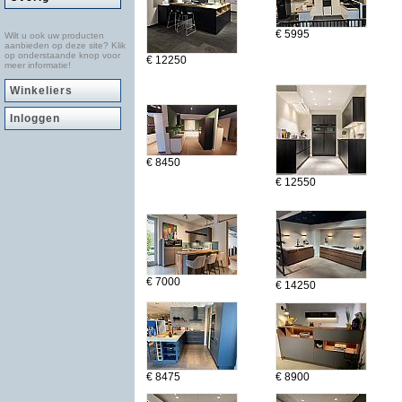
€ 5995
Wilt u ook uw producten
aanbieden op deze site? Klik
op onderstaande knop voor
€ 12250
meer informatie!
Winkeliers
Inloggen
€ 8450
€ 12550
€ 7000
€ 14250
€ 8475
€ 8900