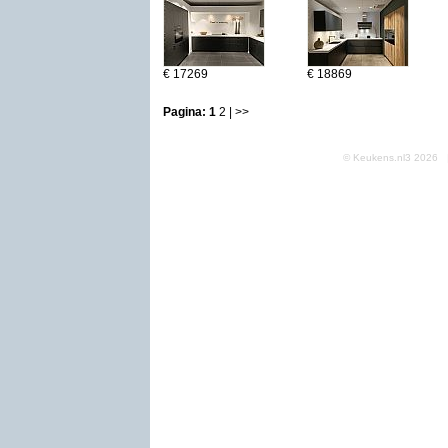
€ 17269
€ 18869
Pagina:
1
2
| >>
© Keukens.nl3 2026