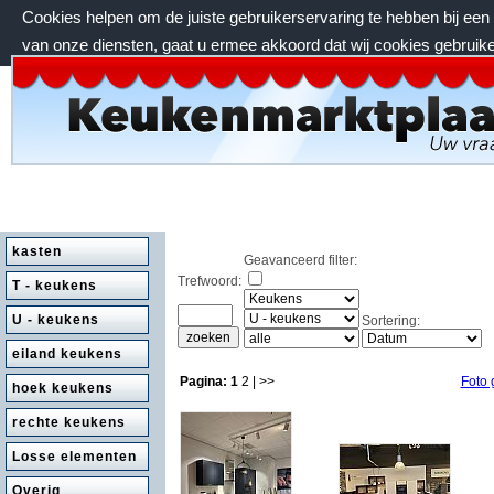
Cookies helpen om de juiste gebruikerservaring te hebben bij ee
van onze diensten, gaat u ermee akkoord dat wij cookies gebruik
zondag 9 augustus 2026, 03:40 uur
kasten
Geavanceerd filter:
Trefwoord:
T - keukens
U - keukens
Sortering:
eiland keukens
Pagina:
1
2
| >>
Foto 
hoek keukens
rechte keukens
Losse elementen
Overig