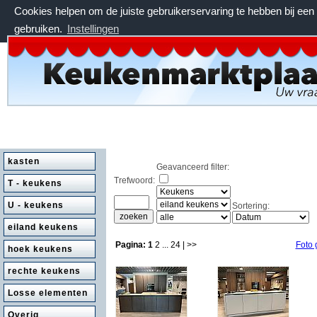
Cookies helpen om de juiste gebruikerservaring te hebben bij ee
gebruiken.
Instellingen
zaterdag 8 augustus 2026, 17:40 uur
kasten
Geavanceerd filter:
Trefwoord:
T - keukens
U - keukens
Sortering:
eiland keukens
Pagina:
1
2
...
24
| >>
Foto 
hoek keukens
rechte keukens
Losse elementen
Overig