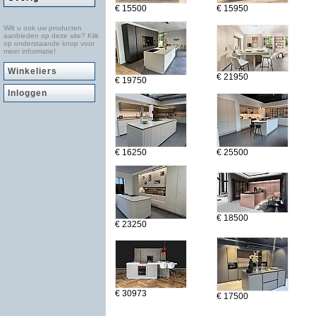
€ 15500
€ 15950
Wilt u ook uw producten
aanbieden op deze site? Klik
op onderstaande knop voor
meer informatie!
Winkeliers
€ 21950
€ 19750
Inloggen
€ 16250
€ 25500
€ 18500
€ 23250
€ 30973
€ 17500