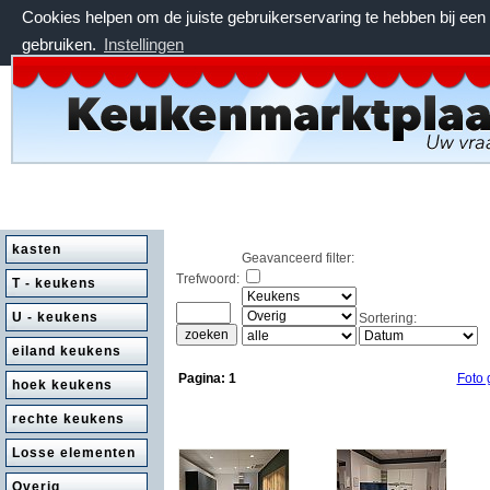
Cookies helpen om de juiste gebruikerservaring te hebben bij ee
gebruiken.
Instellingen
zaterdag 8 augustus 2026, 13:06 uur
kasten
Geavanceerd filter:
Trefwoord:
T - keukens
U - keukens
Sortering:
eiland keukens
Pagina:
1
Foto 
hoek keukens
rechte keukens
Losse elementen
Overig