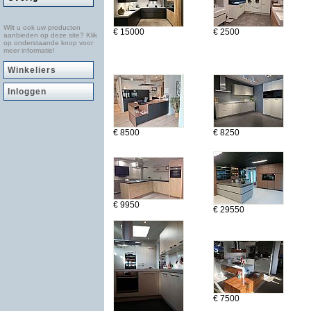
Wilt u ook uw producten
€ 15000
€ 2500
aanbieden op deze site? Klik
op onderstaande knop voor
meer informatie!
Winkeliers
Inloggen
€ 8500
€ 8250
€ 9950
€ 29550
€ 7500