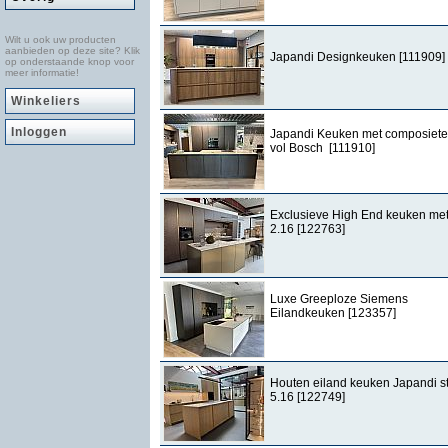
Wilt u ook uw producten
aanbieden op deze site? Klik
Japandi Designkeuken [111909]
op onderstaande knop voor
meer informatie!
Winkeliers
Inloggen
Japandi Keuken met composiete
vol Bosch [111910]
Exclusieve High End keuken met
2.16 [122763]
Luxe Greeploze Siemens
Eilandkeuken [123357]
Houten eiland keuken Japandi sti
5.16 [122749]