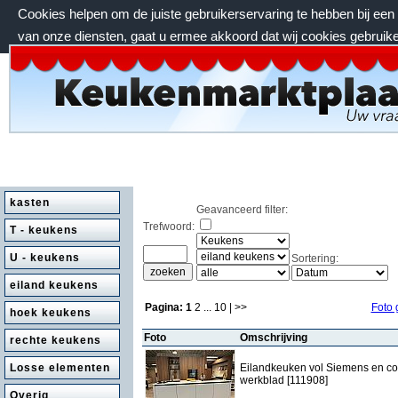
Cookies helpen om de juiste gebruikerservaring te hebben bij ee
van onze diensten, gaat u ermee akkoord dat wij cookies gebruik
donderdag 6 augustus 2026, 19:43 uur
kasten
Geavanceerd filter:
Trefwoord:
T - keukens
U - keukens
Sortering:
eiland keukens
Pagina:
1
2
...
10
| >>
Foto 
hoek keukens
Foto
Omschrijving
rechte keukens
Losse elementen
Eilandkeuken vol Siemens en c
werkblad [111908]
Overig