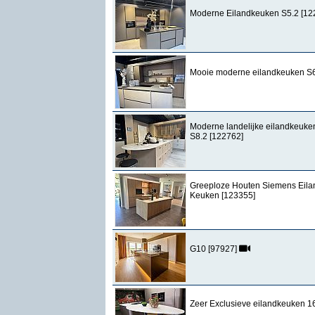
Moderne Eilandkeuken S5.2 [12
Mooie moderne eilandkeuken S6
Moderne landelijke eilandkeuke
S8.2 [122762]
Greeploze Houten Siemens Eila
Keuken [123355]
G10 [97927]
Zeer Exclusieve eilandkeuken 1