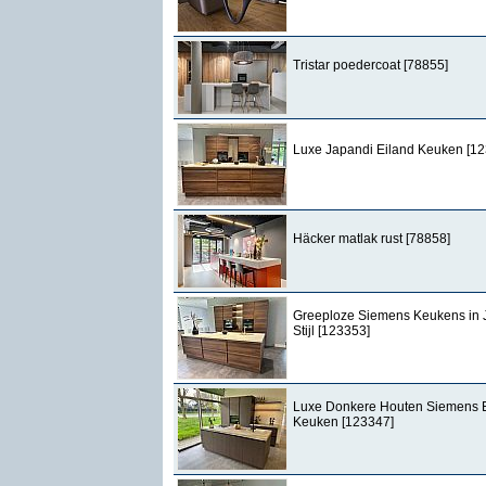
Tristar poedercoat [78855]
Luxe Japandi Eiland Keuken [1
Häcker matlak rust [78858]
Greeploze Siemens Keukens in 
Stijl [123353]
Luxe Donkere Houten Siemens 
Keuken [123347]