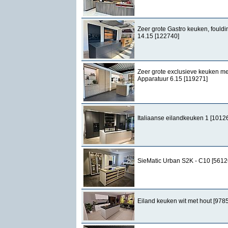
Zeer grote Gastro keuken, fouldi
14.15 [122740]
Zeer grote exclusieve keuken me
Apparatuur 6.15 [119271]
Italiaanse eilandkeuken 1 [1012
SieMatic Urban S2K - C10 [5612
Eiland keuken wit met hout [978