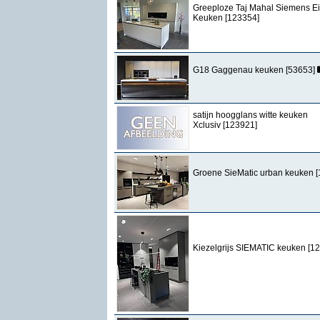
Greeploze Taj Mahal Siemens E
Keuken [123354]
G18 Gaggenau keuken [53653]
satijn hoogglans witte keuken
Xclusiv [123921]
Groene SieMatic urban keuken 
Kiezelgrijs SIEMATIC keuken [1