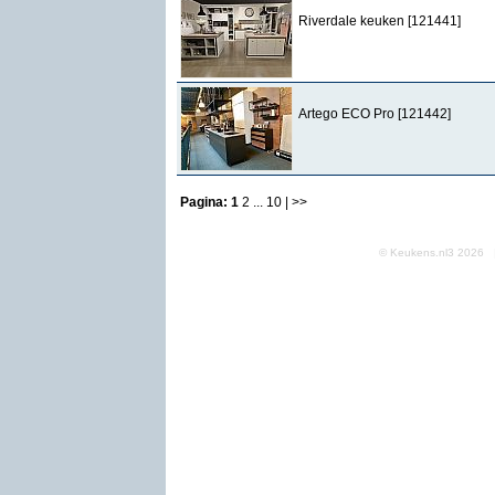
Riverdale keuken [121441]
Artego ECO Pro [121442]
Pagina:
1
2
...
10
| >>
© Keukens.nl3 2026