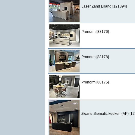
Laser Zand Eiland [121894]
Pronorm [88176]
Pronorm [88178]
Pronorm [88175]
Zwarte Siematic keuken (AP) [1